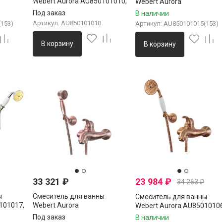
Webert Aurora AU850101010,
Webert Aurora
золото
олото
AU850101015(153), хром
Под заказ
В наличии
Артикул: AU850101010
153)
Артикул: AU850101015(153)
В корзину
В корзину
33 321
₽
23 984
₽
34 263
₽
ы
Смеситель для ванны
Смеситель для ванны
101017,
Webert Aurora
Webert Aurora AU85010106
AU850101060(153), медь
медь
Под заказ
В наличии