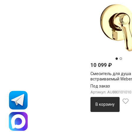
10 099
₽
Смеситель для душа
встраиваемый Weber
Aurora AU880101010,
Под заказ
Артикул: AU880101010
В корзину