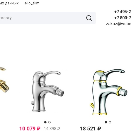
ых данных
elio_slim
+7 495-
+7 800-
zakaz@weber
10 079
₽
18 521
₽
14 398
₽