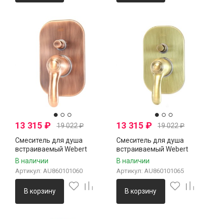
13 315
₽
13 315
₽
19 022
₽
19 022
₽
Смеситель для душа
Смеситель для душа
встраиваемый Webert
встраиваемый Webert
м/
Aurora AU860101060, медь
Aurora AU860101065, бронза
В наличии
В наличии
Артикул: AU860101060
Артикул: AU860101065
В корзину
В корзину