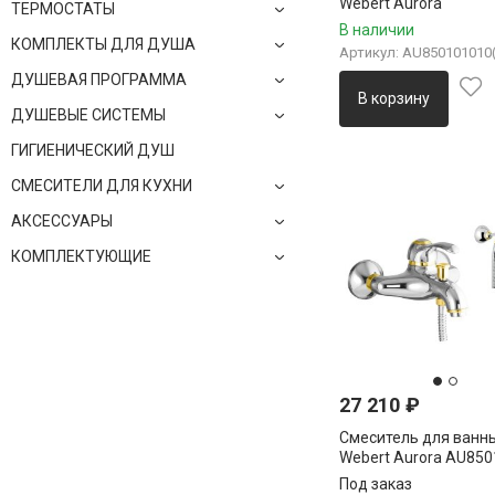
Webert Aurora
ТЕРМОСТАТЫ
AU850101010(153), з
В наличии
КОМПЛЕКТЫ ДЛЯ ДУША
Артикул: AU850101010(
ДУШЕВАЯ ПРОГРАММА
В корзину
ДУШЕВЫЕ СИСТЕМЫ
ГИГИЕНИЧЕСКИЙ ДУШ
СМЕСИТЕЛИ ДЛЯ КУХНИ
АКСЕССУАРЫ
КОМПЛЕКТУЮЩИЕ
27 210
₽
Смеситель для ванн
Webert Aurora AU850
хром/золото
Под заказ