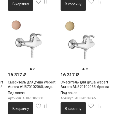
В корзину
В корзину
16 317
₽
16 317
₽
rt
Смеситель для душа Webert
Смеситель для душа Webert
м/
Aurora AU870102060, медь
Aurora AU870102065, бронза
Под заказ
Под заказ
Артикул: AU870102060
Артикул: AU870102065
В корзину
В корзину