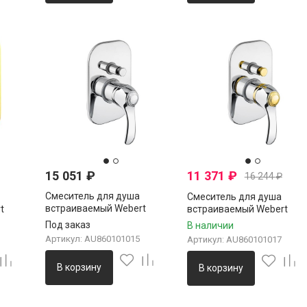
15 051
₽
11 371
₽
16 244
₽
Смеситель для душа
Смеситель для душа
встраиваемый Webert
t
встраиваемый Webert
Aurora AU860101015, хром
 золото
Aurora AU860101017, хро
Под заказ
В наличии
золото
Артикул: AU860101015
Артикул: AU860101017
В корзину
В корзину