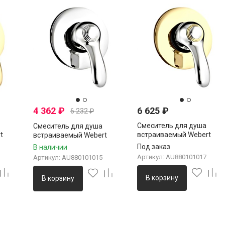
4 362
₽
6 625
₽
6 232
₽
Смеситель для душа
Смеситель для душа
t
встраиваемый Webert
встраиваемый Webert
 золото
Aurora AU880101017, хро
Aurora AU880101015, хром
Под заказ
В наличии
золото
Артикул: AU880101017
Артикул: AU880101015
В корзину
В корзину