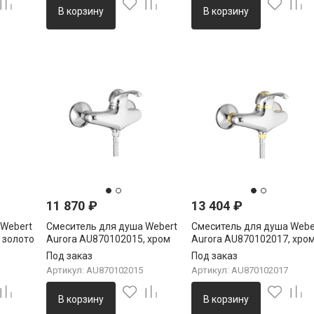
В корзину
В корзину
11 870
₽
13 404
₽
 Webert
Смеситель для душа Webert
Смеситель для душа Webe
 золото
Aurora AU870102015, хром
Aurora AU870102017, хро
золото
Под заказ
Под заказ
Артикул: AU870102015
Артикул: AU870102017
В корзину
В корзину