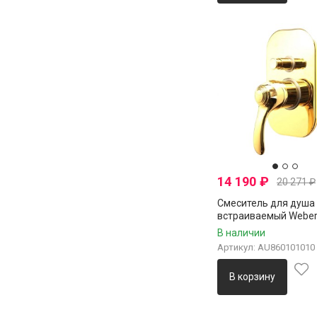
14 190
₽
20 271
₽
Смеситель для душа
встраиваемый Weber
Aurora AU860101010,
В наличии
Артикул: AU860101010
В корзину