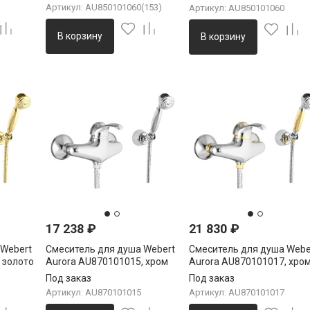
Артикул: AU850101060(153)
Артикул: AU850101060
В корзину
В корзину
17 238
₽
21 830
₽
 Webert
Смеситель для душа Webert
Смеситель для душа Webe
 золото
Aurora AU870101015, хром
Aurora AU870101017, хро
золото
Под заказ
Под заказ
Артикул: AU870101015
Артикул: AU870101017