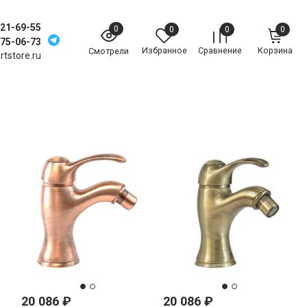
221-69-55
0
0
0
0
775-06-73
Избранное
Сравнение
Корзина
Смотрели
tstore.ru
20 086
₽
20 086
₽