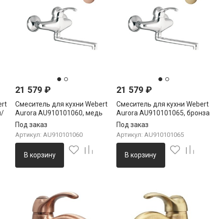
21 579
₽
21 579
₽
rt
Смеситель для кухни Webert
Смеситель для кухни Webert
м/
Aurora AU910101060, медь
Aurora AU910101065, бронза
Под заказ
Под заказ
Артикул: AU910101060
Артикул: AU910101065
В корзину
В корзину