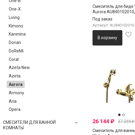
One-B
Смеситель для биде 
One-X
Aurora AU840102010,
Living
Под заказ
Артикул: AU840102010
Kimono
Karenina
В корзину
Dorian
DoReMi
Coral
Azeta New
Azeta
Aurora
Armony
Aria
Opera
26 144
₽
37 349
₽
СМЕСИТЕЛИ ДЛЯ ВАННОЙ
КОМНАТЫ
Смеситель для ванн