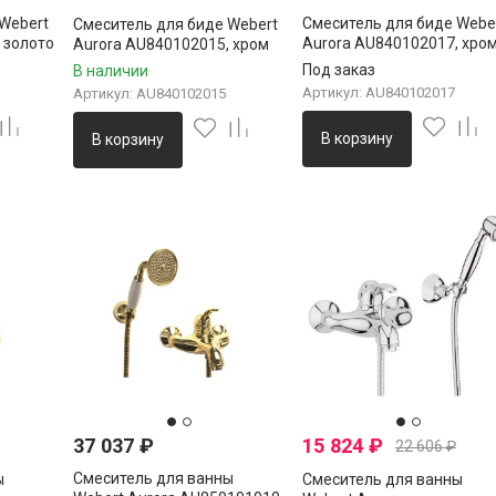
Webert
Смеситель для биде Webe
Смеситель для биде Webert
 золото
Aurora AU840102017, хро
Aurora AU840102015, хром
золото
Под заказ
В наличии
Артикул: AU840102017
Артикул: AU840102015
В корзину
В корзину
37 037
₽
15 824
₽
22 606
₽
Смеситель для ванны
ы
Смеситель для ванны