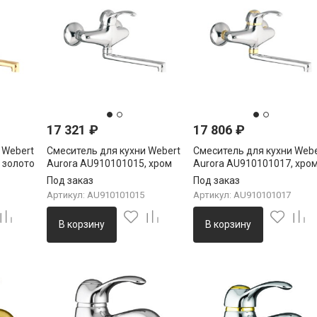
17 321
₽
17 806
₽
 Webert
Смеситель для кухни Webert
Смеситель для кухни Webe
 золото
Aurora AU910101015, хром
Aurora AU910101017, хро
золото
Под заказ
Под заказ
Артикул: AU910101015
Артикул: AU910101017
В корзину
В корзину