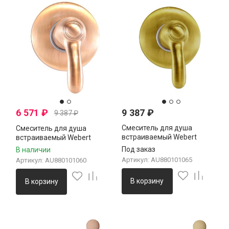
6 571
₽
9 387
₽
9 387
₽
Смеситель для душа
Смеситель для душа
встраиваемый Webert
встраиваемый Webert
м/
Aurora AU880101065, бронза
Aurora AU880101060, медь
Под заказ
В наличии
Артикул: AU880101065
Артикул: AU880101060
В корзину
В корзину