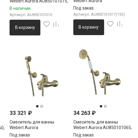
Webert Aurora
Webert Aurora AU850101015,
AU850101017(153), хром/
хром
Под заказ
В наличии
золото
Артикул: AU850101017(153)
Артикул: AU850101015
В корзину
В корзину
33 321
₽
34 263
₽
Смеситель для ванны
Смеситель для ванны
Webert Aurora
Webert Aurora AU850101065,
0,
AU850101065(153), бронза
бронза
Под заказ
Под заказ