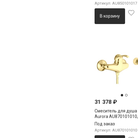
Артикул: AU850101017
В корзину
31 378
₽
Смеситель для душа
Aurora AU870101010,
Под заказ
Артикул: AU870101010