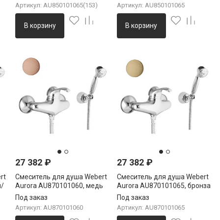
Артикул: AU850101065(153)
Артикул: AU850101065
В корзину
В корзину
27 382
₽
27 382
₽
rt
Смеситель для душа Webert
Смеситель для душа Webert
м/
Aurora AU870101060, медь
Aurora AU870101065, бронза
Под заказ
Под заказ
Артикул: AU870101060
Артикул: AU870101065