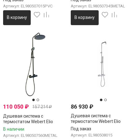
Артикул: EL980507015PVC
Артикул: EL980507345METAL
В корзину
В корзину
110 050
₽
86 930
₽
157 214
₽
Душевая система с
Душевая система с
термостатом Webert Elio
термостатом Webert Elio
EL980508015, хром
EL980507560METAL, черный
Под заказ
В наличии
Артикул: EL980508015
Артикул: EL980507560METAL