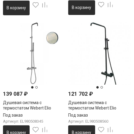
В корзину
В корзину
139 087
₽
121 702
₽
Душевая система с
Душевая система с
термостатом Webert Elio
термостатом Webert Elio
EL980508345, никель
EL980508560, черный
Под заказ
Под заказ
Артикул: EL980508345
Артикул: EL980508560
В корзину
В корзину