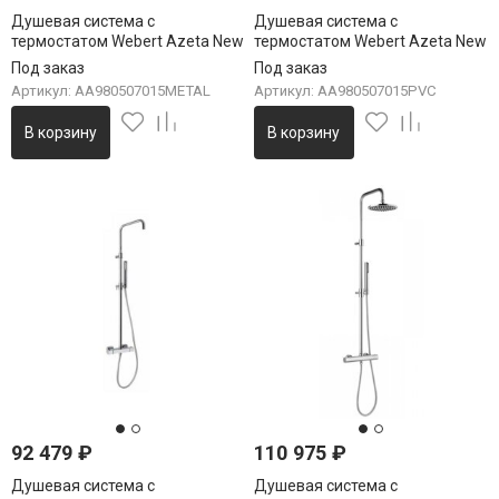
Душевая система с
Душевая система с
термостатом Webert Azeta New
термостатом Webert Azeta New
AA980507015METAL, хром
AA980507015PVC, хром
Под заказ
Под заказ
Артикул: AA980507015METAL
Артикул: AA980507015PVC
В корзину
В корзину
92 479
₽
110 975
₽
Душевая система с
Душевая система с