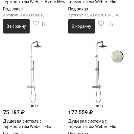
термостатом Webert Azeta New
термостатом Webert Elio
AA980508015, хром
EL980507015METAL, хром
Под заказ
Под заказ
Артикул: AA980508015
Артикул: EL980507015METAL
В корзину
В корзину
75 187
₽
177 559
₽
Душевая система с
Душевая система с
термостатом Webert Elio
термостатом Webert Elio
EL980507015PVC, хром
EL980507345METAL, никель
Под заказ
Под заказ