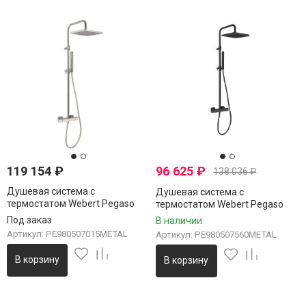
119 154
₽
96 625
₽
138 036
₽
Душевая система с
Душевая система с
термостатом Webert Pegaso
термостатом Webert Pegaso
PE980507015METAL, хром
PE980507560METAL, черный
Под заказ
В наличии
Артикул: PE980507015METAL
Артикул: PE980507560METAL
В корзину
В корзину