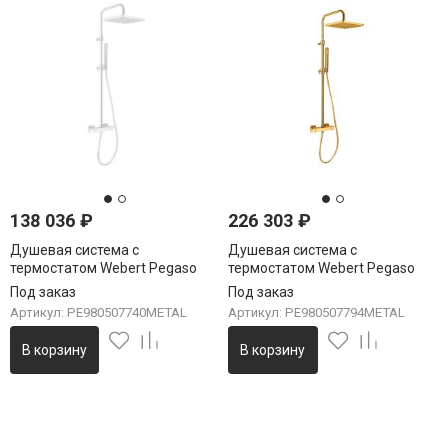
138 036
₽
226 303
₽
Душевая система с
Душевая система с
термостатом Webert Pegaso
термостатом Webert Pegaso
PE980507740METAL, белый
PE980507794METAL, матовое
Под заказ
Под заказ
золото
Артикул: PE980507740METAL
Артикул: PE980507794METAL
В корзину
В корзину