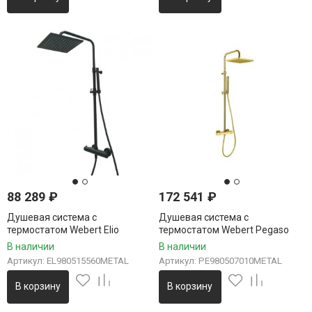
88 289
₽
172 541
₽
Душевая система с
Душевая система с
термостатом Webert Elio
термостатом Webert Pegaso
EL980515560METAL, черный
PE980507010METAL, золото
В наличии
В наличии
Артикул: EL980515560METAL
Артикул: PE980507010METAL
В корзину
В корзину