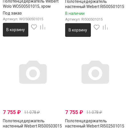
Полотенцедержатель Webert
Полотенцедержатель
Wolo WO500501015, хром
настенный Webert RI500501015
Rimini 300 мм, цвет хром
Под заказ
В наличии
Артикул: WO500501015
Артикул: RI500501015
В корзину
В корзину
7 755
₽
7 755
₽
11 078
₽
11 078
₽
Полотенцедержатель
Полотенцедержатель
настенный Webert RI500503015
настенный Webert RI502501015