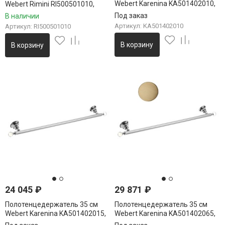
Webert Karenina KA501402010,
Webert Rimini RI500501010,
золото
золото
Под заказ
В наличии
Артикул: KA501402010
Артикул: RI500501010
В корзину
В корзину
24 045
₽
29 871
₽
Полотенцедержатель 35 см
Полотенцедержатель 35 см
Webert Karenina KA501402015,
Webert Karenina KA501402065,
хром
бронза