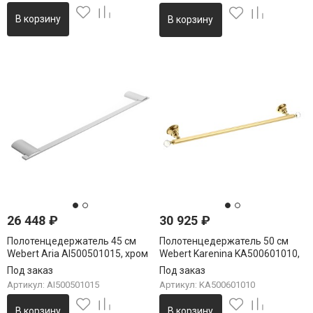
В корзину
В корзину
26 448
₽
30 925
₽
Полотенцедержатель 45 см
Полотенцедержатель 50 см
Webert Aria AI500501015, хром
Webert Karenina KA500601010,
золото
Под заказ
Под заказ
Артикул: AI500501015
Артикул: KA500601010
В корзину
В корзину