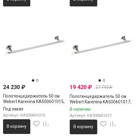
24 230
₽
19 420
₽
27 743
₽
Полотенцедержатель 50 см
Полотенцедержатель 50 см
Webert Karenina KA500601015,
Webert Karenina KA500601017,
хром
хром/золото
Под заказ
В наличии
Артикул: KA500601015
Артикул: KA500601017
В корзину
В корзину