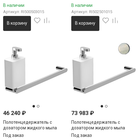
Rimini 600 мм цвет хром
Rimini цвет хром
В наличии
В наличии
Артикул: RI500503015
Артикул: RI502501015
В корзину
В корзину
46 240
₽
73 983
₽
Полотенцедержатель с
Полотенцедержатель с
дозатором жидкого мыла
дозатором жидкого мыла
Webert Living LV501501015,
Webert Living LV501501345,
Под заказ
Под заказ
хром
никель