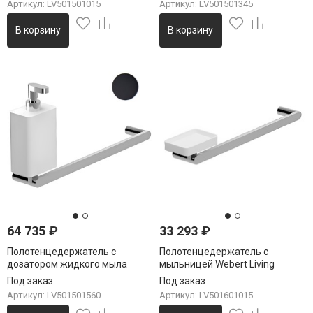
Артикул: LV501501015
Артикул: LV501501345
В корзину
В корзину
64 735
₽
33 293
₽
Полотенцедержатель с
Полотенцедержатель с
дозатором жидкого мыла
мыльницей Webert Living
Webert Living LV501501560,
LV501601015, хром
Под заказ
Под заказ
черный
Артикул: LV501501560
Артикул: LV501601015