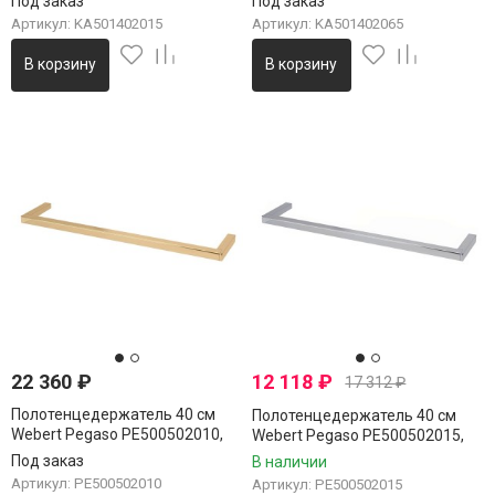
Под заказ
Под заказ
Артикул: KA501402015
Артикул: KA501402065
В корзину
В корзину
22 360
₽
12 118
₽
17 312
₽
Полотенцедержатель 40 см
Полотенцедержатель 40 см
Webert Pegaso PE500502010,
Webert Pegaso PE500502015,
золото
хром
Под заказ
В наличии
Артикул: PE500502010
Артикул: PE500502015