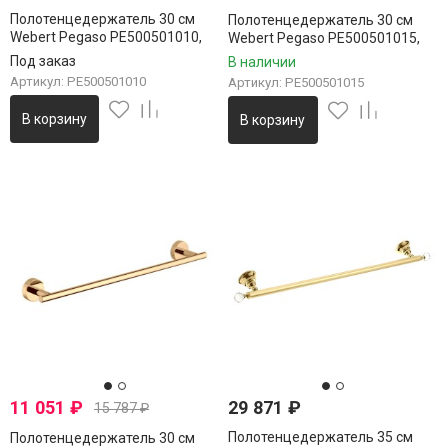
Полотенцедержатель 30 см
Полотенцедержатель 30 см
Webert Pegaso PE500501010,
Webert Pegaso PE500501015,
золото
хром
Под заказ
В наличии
Артикул: PE500501010
Артикул: PE500501015
В корзину
В корзину
11 051
₽
29 871
₽
15 787
₽
Полотенцедержатель 35 см
Полотенцедержатель 30 см