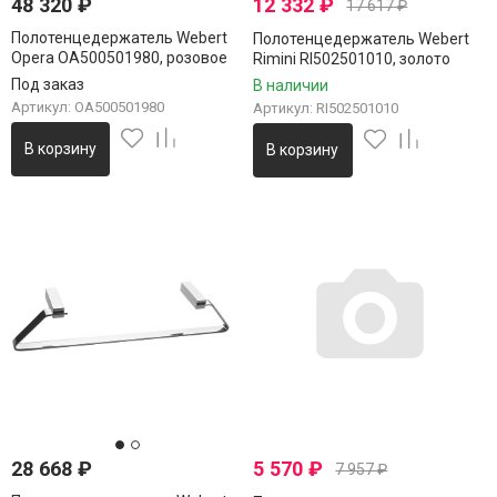
48 320
₽
12 332
₽
17 617
₽
Полотенцедержатель Webert
Полотенцедержатель Webert
Opera OA500501980, розовое
Rimini RI502501010, золото
золото
Под заказ
В наличии
Артикул: OA500501980
Артикул: RI502501010
В корзину
В корзину
28 668
₽
5 570
₽
7 957
₽