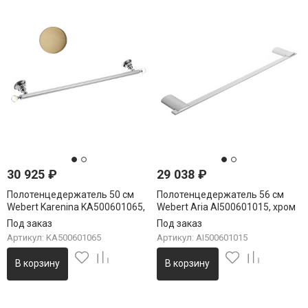
30 925
₽
29 038
₽
Полотенцедержатель 50 см
Полотенцедержатель 56 см
Webert Karenina KA500601065,
Webert Aria AI500601015, хром
бронза
Под заказ
Под заказ
Артикул: KA500601065
Артикул: AI500601015
В корзину
В корзину