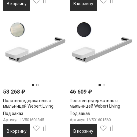
В корзину
В корзину
53 268
₽
46 609
₽
Полотенцедержатель с
Полотенцедержатель с
мыльницей Webert Living
мыльницей Webert Living
LV501601345, никель
LV501601560, черный
Под заказ
Под заказ
Артикул: LV501601345
Артикул: LV501601560
В корзину
В корзину