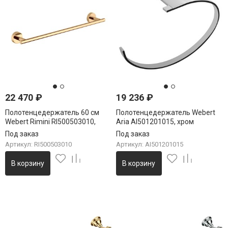
22 470
₽
19 236
₽
Полотенцедержатель 60 см
Полотенцедержатель Webert
Webert Rimini RI500503010,
Aria AI501201015, хром
золото
Под заказ
Под заказ
Артикул: RI500503010
Артикул: AI501201015
В корзину
В корзину