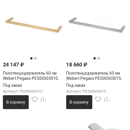
24 147
₽
18 660
₽
Полотенцедержатель 60 см
Полотенцедержатель 60 см
Webert Pegaso PE500503010,
Webert Pegaso PE500503015,
золото
хром
Под заказ
Под заказ
Артикул: PE500503010
Артикул: PE500503015
В корзину
В корзину